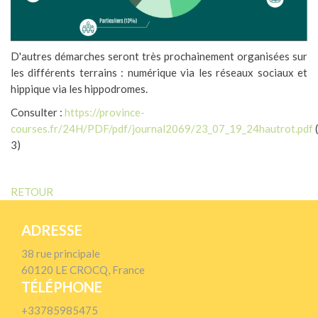
D'autres démarches seront très prochainement organisées sur
les différents terrains : numérique via les réseaux sociaux et
hippique via les hippodromes.
Consulter :
https://province-
courses.fr/24H/PDF/pdf/journal2069/23_07_19_24hautrot.pdf
3)
RETOUR
ADRESSE
38 rue principale
60120 LE CROCQ, France
TÉLÉPHONE
+33785985475