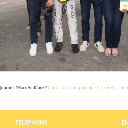
 journée #RaceAndCare ?
Contactez-nous pour que Passerelle soit p
TÉLÉPHONE
E