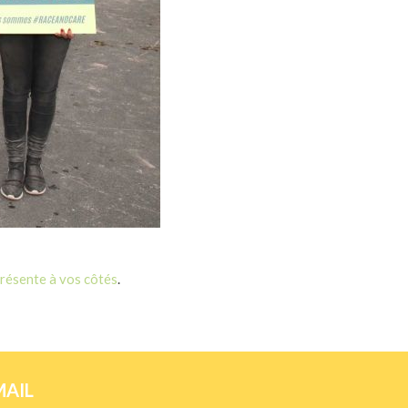
résente à vos côtés
.
MAIL